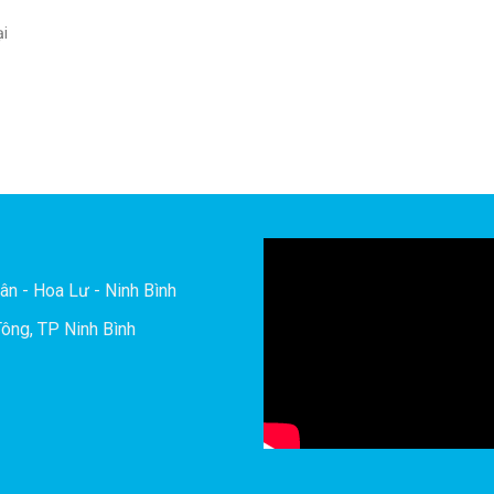
ại
ân - Hoa Lư - Ninh Bình
ông, TP Ninh Bình