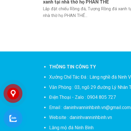
xanh tại nhà thờ họ PHAN THẾ
Lắp đặt chiếu Rồng đá, Tượng Rồng đá xanh t
nhà thờ họ PHAN THẾ...
THÔNG TIN CÔNG TY
Xưởng Chế Tác Đá :
Làng nghề đá Ninh V
Văn Phòng : 03, ngõ 29 đường Lý Nhân T
Điện Thoại - Zalo : 0904 805 727
Email : daninhvanninhbinh.vn@gmail.com
Website : daninhvanninhbinh.vn
Lăng mộ đá Ninh Bình