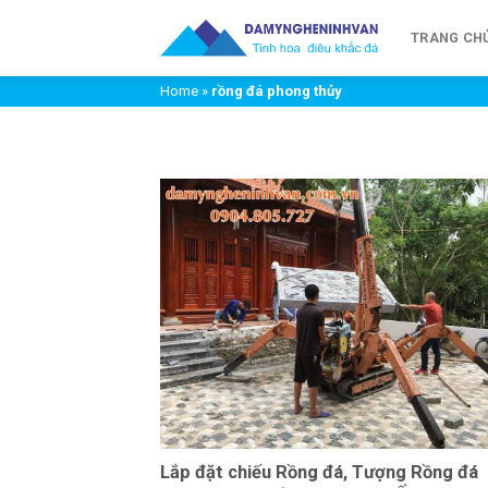
Chuyển
đến
TRANG CH
nội
Home
»
rồng đá phong thủy
dung
Lắp đặt chiếu Rồng đá, Tượng Rồng đá