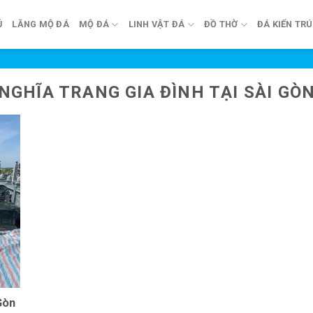
Ủ
LĂNG MỘ ĐÁ
MỘ ĐÁ
LINH VẬT ĐÁ
ĐỒ THỜ
ĐÁ KIẾN TR
NGHĨA TRANG GIA ĐÌNH TẠI SÀI GÒ
Gòn