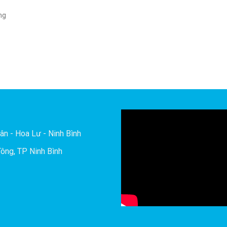
ng
ân - Hoa Lư - Ninh Bình
ông, TP Ninh Bình