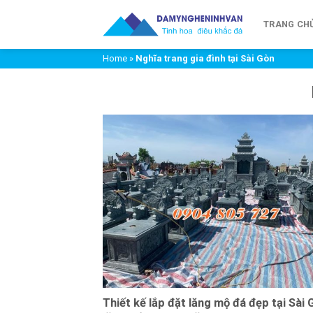
Chuyển
đến
TRANG CH
nội
Home
»
Nghĩa trang gia đình tại Sài Gòn
dung
Thiết kế lắp đặt lăng mộ đá đẹp tại Sài 