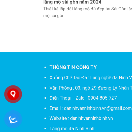
lăng mộ sài gòn năm 2024
Thiết kế lắp đặt lăng mộ đá đẹp tại Sài Gòn lă
mộ sài gòn...
THÔNG TIN CÔNG TY
Xưởng Chế Tác Đá :
Làng nghề đá Ninh V
Văn Phòng : 03, ngõ 29 đường Lý Nhân T
Điện Thoại - Zalo : 0904 805 727
Email : daninhvanninhbinh.vn@gmail.com
Website : daninhvanninhbinh.vn
Lăng mộ đá Ninh Bình