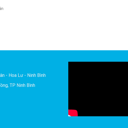
án
ân - Hoa Lư - Ninh Bình
ông, TP Ninh Bình