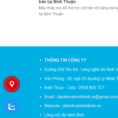
bán tại Bình Thuận
Mẫu tháp mộ để thờ tro cốt hài cốt bằng đá b
tại Bình Thuận...
THÔNG TIN CÔNG TY
Xưởng Chế Tác Đá :
Làng nghề đá Ninh V
Văn Phòng : 03, ngõ 29 đường Lý Nhân T
Điện Thoại - Zalo : 0904 805 727
Email : daninhvanninhbinh.vn@gmail.com
Website : daninhvanninhbinh.vn
Lăng mộ đá Ninh Bình