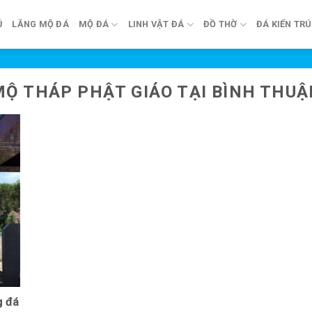
Ủ
LĂNG MỘ ĐÁ
MỘ ĐÁ
LINH VẬT ĐÁ
ĐỒ THỜ
ĐÁ KIẾN TR
MỘ THÁP PHẬT GIÁO TẠI BÌNH THUẬ
g đá