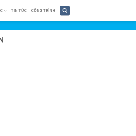
ÚC
TIN TỨC
CÔNG TRÌNH
N