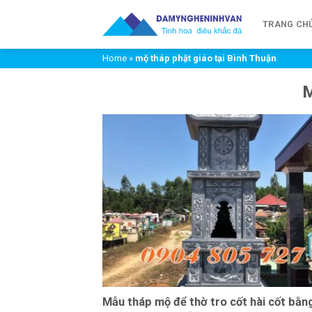
Chuyển
đến
TRANG CH
nội
Home
»
mộ tháp phật giáo tại Bình Thuận
dung
Mẫu tháp mộ để thờ tro cốt hài cốt bằn