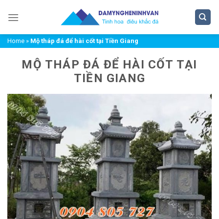
Chuyển
đến
nội
Home
»
Mộ tháp đá để hài cốt tại Tiền Giang
dung
MỘ THÁP ĐÁ ĐỂ HÀI CỐT TẠI
TIỀN GIANG