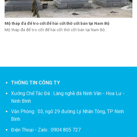
Mộ tháp đá để tro cốt để hài cốt thờ cốt bán tại Nam Bộ
Mộ tháp đá để tro cốt để hài cốt thờ cốt bán tại Nam Bộ...
THÔNG TIN CÔNG TY
Xưởng Chế Tác Đá :
Làng nghề đá Ninh Vân - Hoa Lư -
Ninh Bình
Văn Phòng : 03, ngõ 29 đường Lý Nhân Tông, TP Ninh
Bình
Điện Thoại - Zalo : 0904 805 727