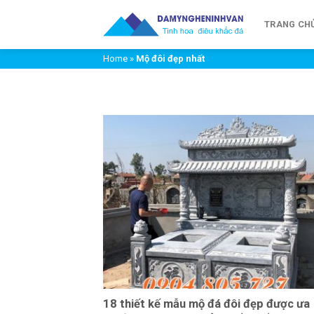
Chuyển
đến
TRANG CH
nội
Home
»
Mộ đôi đẹp nhất
dung
18 thiết kế mẫu mộ đá đôi đẹp được ưa