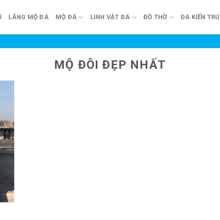
Ủ
LĂNG MỘ ĐÁ
MỘ ĐÁ
LINH VẬT ĐÁ
ĐỒ THỜ
ĐÁ KIẾN TR
MỘ ĐÔI ĐẸP NHẤT