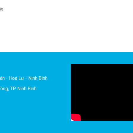
ng
ân - Hoa Lư - Ninh Bình
ông, TP Ninh Bình