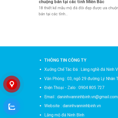
chuộng bán tại các tỉnh Miền Bắc
18 thiết kế mẫu mộ đá đôi đẹp được ưa chuộ
bán tại các tỉnh...
THÔNG TIN CÔNG TY
Xưởng Chế Tác Đá :
Làng nghề đá Ninh V
Văn Phòng : 03, ngõ 29 đường Lý Nhân T
Điện Thoại - Zalo : 0904 805 727
Email : daninhvanninhbinh.vn@gmail.com
Website : daninhvanninhbinh.vn
Lăng mộ đá Ninh Bình