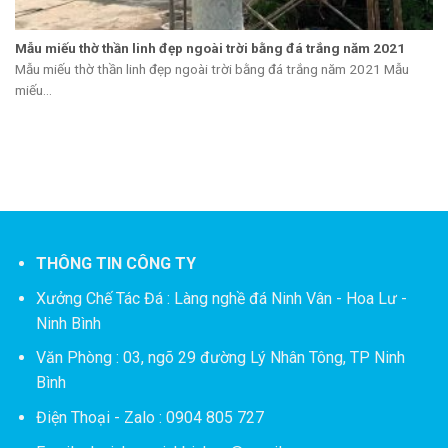
Mẫu miếu thờ thần linh đẹp ngoài trời bằng đá trắng năm 2021
Mẫu miếu thờ thần linh đẹp ngoài trời bằng đá trắng năm 2021 Mẫu
miếu...
THÔNG TIN CÔNG TY
Xưởng Chế Tác Đá :
Làng nghề đá Ninh Vân - Hoa Lư -
Ninh Bình
Văn Phòng : 03, ngõ 29 đường Lý Nhân Tông, TP Ninh
Bình
Điện Thoại - Zalo : 0904 805 727