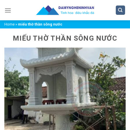
Chuyển
đến
nội
Home
»
miếu thờ thần sông nước
dung
MIẾU THỜ THẦN SÔNG NƯỚC