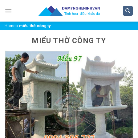
Chuyển
đến
nội
Home
»
miếu thờ công ty
dung
MIẾU THỜ CÔNG TY