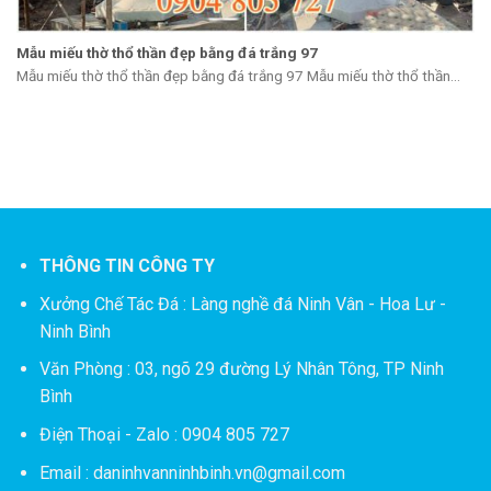
Mẫu miếu thờ thổ thần đẹp bằng đá trắng 97
Mẫu miếu thờ thổ thần đẹp bằng đá trắng 97 Mẫu miếu thờ thổ thần...
THÔNG TIN CÔNG TY
Xưởng Chế Tác Đá :
Làng nghề đá Ninh Vân - Hoa Lư -
Ninh Bình
Văn Phòng : 03, ngõ 29 đường Lý Nhân Tông, TP Ninh
Bình
Điện Thoại - Zalo : 0904 805 727
Email : daninhvanninhbinh.vn@gmail.com