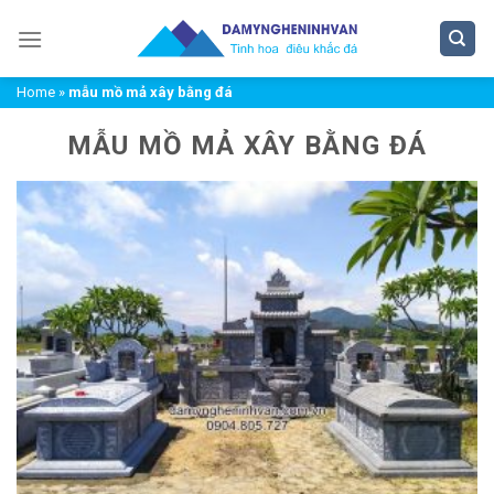
Chuyển
đến
nội
Home
»
mẫu mồ mả xây bằng đá
dung
MẪU MỒ MẢ XÂY BẰNG ĐÁ