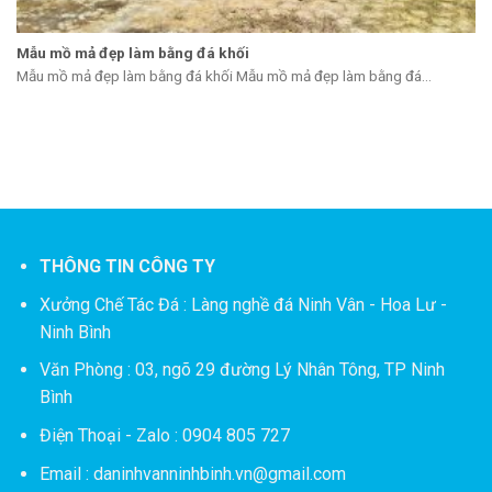
Mẫu mồ mả đẹp làm bằng đá khối
Mẫu mồ mả đẹp làm bằng đá khối Mẫu mồ mả đẹp làm bằng đá...
THÔNG TIN CÔNG TY
Xưởng Chế Tác Đá :
Làng nghề đá Ninh Vân - Hoa Lư -
Ninh Bình
Văn Phòng : 03, ngõ 29 đường Lý Nhân Tông, TP Ninh
Bình
Điện Thoại - Zalo : 0904 805 727
Email : daninhvanninhbinh.vn@gmail.com