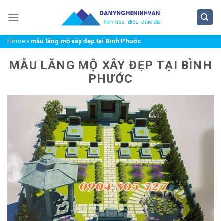
Chuyển
đến
nội
Home
»
mẫu lăng mộ xây đẹp tại Bình Phước
dung
MẪU LĂNG MỘ XÂY ĐẸP TẠI BÌNH
PHƯỚC