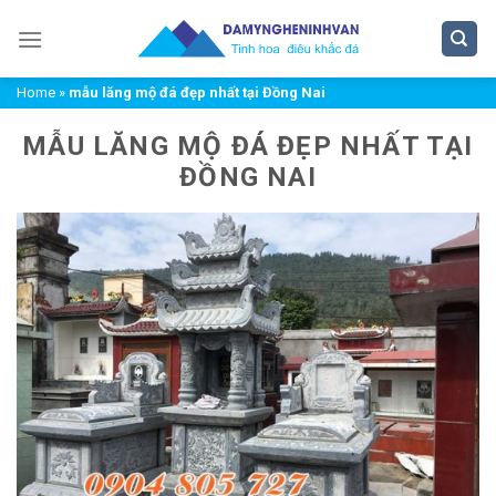
Chuyển
đến
nội
Home
»
mẫu lăng mộ đá đẹp nhất tại Đồng Nai
dung
MẪU LĂNG MỘ ĐÁ ĐẸP NHẤT TẠI
ĐỒNG NAI