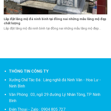
Lắp đặt lăng mộ đá ninh bình tại đồng nai những mẫu lăng mộ đẹp
chất lượng
Lắp đặt lăng mộ đá ninh bình tại đồng nai những mẫu lăng mộ đẹp...
THÔNG TIN CÔNG TY
Xưởng Chế Tác Đá :
Làng nghề đá Ninh Vân - Hoa Lư -
Ninh Bình
Văn Phòng : 03, ngõ 29 đường Lý Nhân Tông, TP Ninh
Bình
Điện Thoại - Zalo : 0904 805 727