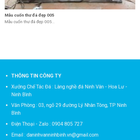
Mẫu cuốn thư đá đẹp 005
Mẫu cuốn thư đá đẹp 005...
THÔNG TIN CÔNG TY
Xưởng Chế Tác Đá :
Làng nghề đá Ninh Vân - Hoa Lư -
Ninh Bình
Văn Phòng : 03, ngõ 29 đường Lý Nhân Tông, TP Ninh
Bình
Điện Thoại - Zalo : 0904 805 727
Email : daninhvanninhbinh.vn@gmail.com