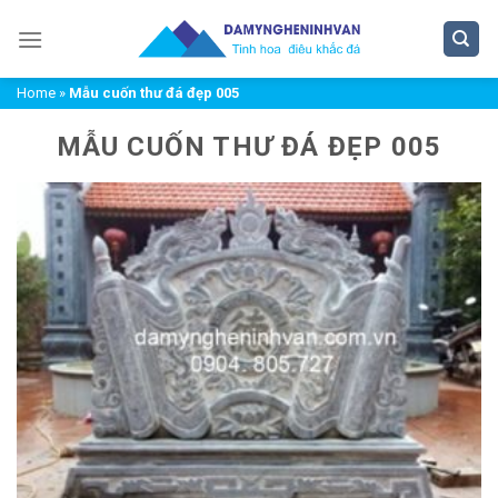
Chuyển
đến
nội
Home
»
Mẫu cuốn thư đá đẹp 005
dung
MẪU CUỐN THƯ ĐÁ ĐẸP 005