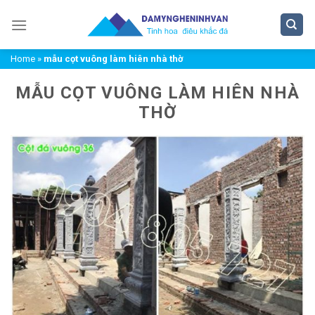
Chuyển
đến
nội
Home
»
mẫu cọt vuông làm hiên nhà thờ
dung
MẪU CỌT VUÔNG LÀM HIÊN NHÀ
THỜ