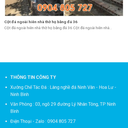
Cột đá ngoài hiên nhà thờ họ bằng đá 36
Cột đá ngoài hiên nhà thờ họ bằng đá 36 Cột đá ngoài hiên nhà...
THÔNG TIN CÔNG TY
Xưởng Chế Tác Đá :
Làng nghề đá Ninh Vân - Hoa Lư -
Ninh Bình
Văn Phòng : 03, ngõ 29 đường Lý Nhân Tông, TP Ninh
Bình
Điện Thoại - Zalo : 0904 805 727