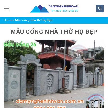
Chuyển
đến
nội
Home
»
Mẫu cổng nhà thờ họ đẹp
dung
MẪU CỔNG NHÀ THỜ HỌ ĐẸP