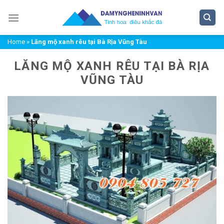
Chuyển
đến
nội
Home
»
Lăng mộ xanh rêu tại Bà Rịa Vũng Tàu
dung
LĂNG MỘ XANH RÊU TẠI BÀ RỊA
VŨNG TÀU