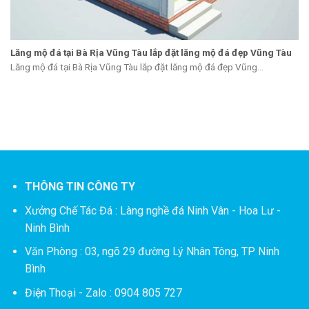
Lăng mộ đá tại Bà Rịa Vũng Tàu lắp đặt lăng mộ đá đẹp Vũng Tàu
Lăng mộ đá tại Bà Rịa Vũng Tàu lắp đặt lăng mộ đá đẹp Vũng...
THÔNG TIN CÔNG TY
Xưởng Chế Tác Đá :
Làng nghề đá Ninh Vân - Hoa Lư -
Ninh Bình
Văn Phòng : 03, ngõ 29 đường Lý Nhân Tông, TP Ninh
Bình
Điện Thoại - Zalo : 0904 805 727