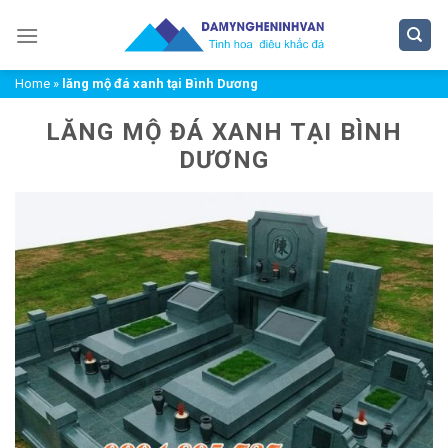
Chuyển
đến
nội
Home
»
lăng mộ đá xanh tại Bình Dương
dung
LĂNG MỘ ĐÁ XANH TẠI BÌNH
DƯƠNG