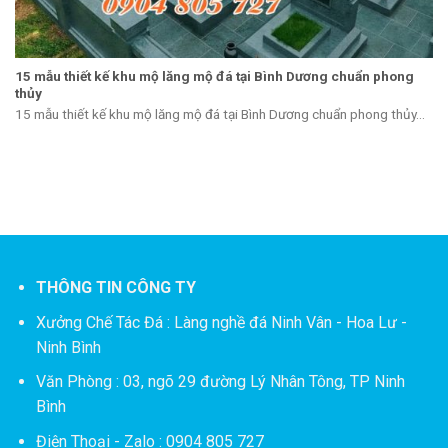
15 mẫu thiết kế khu mộ lăng mộ đá tại Bình Dương chuẩn phong
thủy
15 mẫu thiết kế khu mộ lăng mộ đá tại Bình Dương chuẩn phong thủy...
THÔNG TIN CÔNG TY
Xưởng Chế Tác Đá :
Làng nghề đá Ninh Vân - Hoa Lư -
Ninh Bình
Văn Phòng : 03, ngõ 29 đường Lý Nhân Tông, TP Ninh
Bình
Điện Thoại - Zalo : 0904 805 727