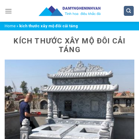
Chuyển
đến
nội
Home
»
kích thước xây mộ đôi cải táng
dung
KÍCH THƯỚC XÂY MỘ ĐÔI CẢI
TÁNG