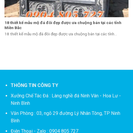
18 thiết kế mẫu mộ đá đôi đẹp được ưa chuộng bán tại các tỉnh
Miền Bắc
18 thiết kế mẫu mộ đá đôi đẹp được ưa chuộng bán tại các tỉnh...
THÔNG TIN CÔNG TY
Xưởng Chế Tác Đá :
Làng nghề đá Ninh Vân - Hoa Lư -
Ninh Bình
Văn Phòng : 03, ngõ 29 đường Lý Nhân Tông, TP Ninh
Bình
Điện Thoại - Zalo : 0904 805 727