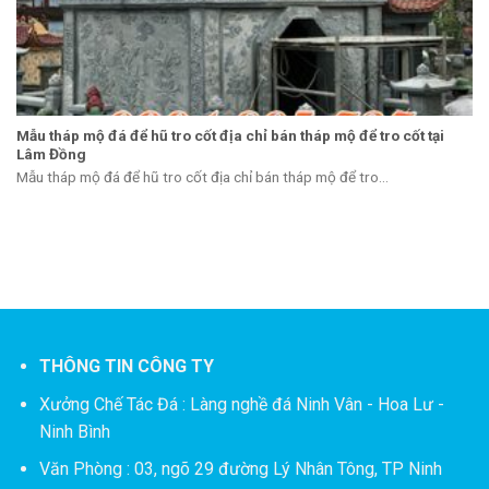
Mẫu tháp mộ đá để hũ tro cốt địa chỉ bán tháp mộ để tro cốt tại
Lâm Đồng
Mẫu tháp mộ đá để hũ tro cốt địa chỉ bán tháp mộ để tro...
THÔNG TIN CÔNG TY
Xưởng Chế Tác Đá :
Làng nghề đá Ninh Vân - Hoa Lư -
Ninh Bình
Văn Phòng : 03, ngõ 29 đường Lý Nhân Tông, TP Ninh