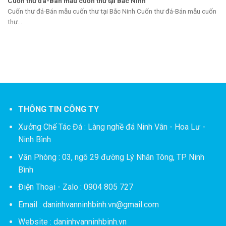
Cuốn thư đá-Bán mẫu cuốn thư tại Bắc Ninh
Cuốn thư đá-Bán mẫu cuốn thư tại Bắc Ninh Cuốn thư đá-Bán mẫu cuốn
thư...
THÔNG TIN CÔNG TY
Xưởng Chế Tác Đá :
Làng nghề đá Ninh Vân - Hoa Lư -
Ninh Bình
Văn Phòng : 03, ngõ 29 đường Lý Nhân Tông, TP Ninh
Bình
Điện Thoại - Zalo : 0904 805 727
Email : daninhvanninhbinh.vn@gmail.com
Website : daninhvanninhbinh.vn