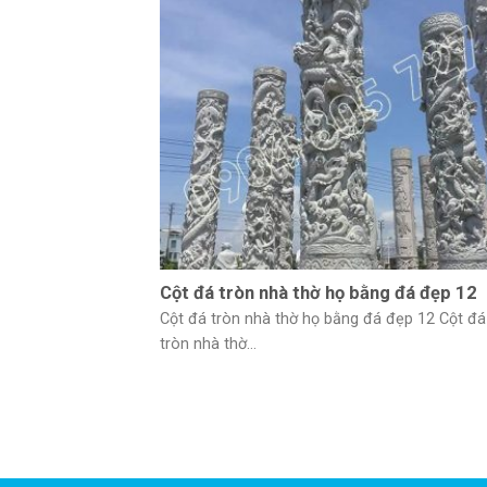
Cột đá tròn nhà thờ họ bằng đá đẹp 12
Cột đá tròn nhà thờ họ bằng đá đẹp 12 Cột đá
tròn nhà thờ...