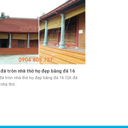
 đá tròn nhà thờ họ đẹp bằng đá 16
đá tròn nhà thờ họ đẹp bằng đá 16 Cột đá
 nhà thờ...