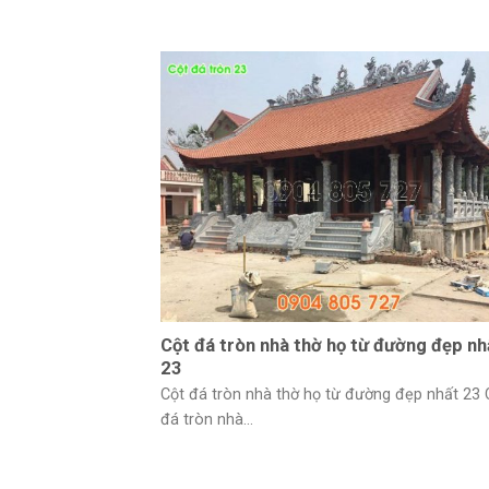
Cột đá tròn nhà thờ họ từ đường đẹp nh
23
Cột đá tròn nhà thờ họ từ đường đẹp nhất 23 
đá tròn nhà...