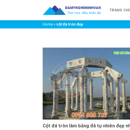
Chuyển
đến
TRANG CH
nội
Home
»
cột đá tròn đẹp
dung
Cột đá tròn làm bằng đá tự nhiên đẹp n