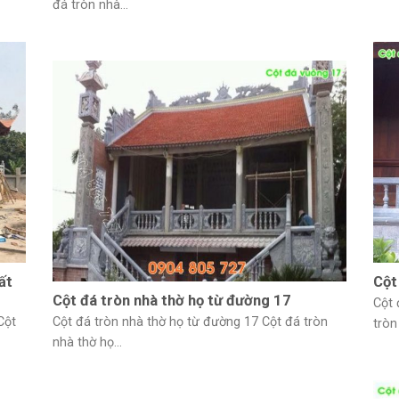
đá tròn nhà...
ất
Cột
Cột đá tròn nhà thờ họ từ đường 17
Cột 
Cột
Cột đá tròn nhà thờ họ từ đường 17 Cột đá tròn
tròn
nhà thờ họ...