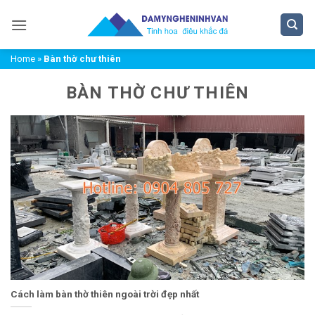
Bỏ
qua
nội
Home
»
Bàn thờ chư thiên
dung
BÀN THỜ CHƯ THIÊN
Cách làm bàn thờ thiên ngoài trời đẹp nhất