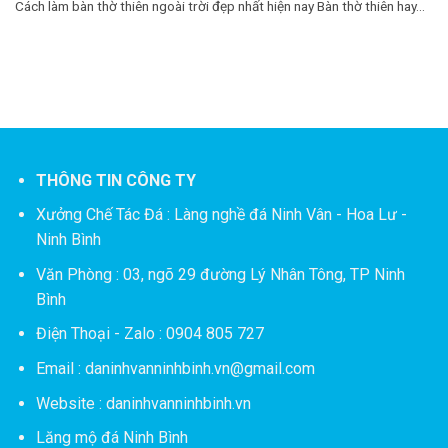
Cách làm bàn thờ thiên ngoài trời đẹp nhất hiện nay Bàn thờ thiên hay...
THÔNG TIN CÔNG TY
Xưởng Chế Tác Đá :
Làng nghề đá Ninh Vân - Hoa Lư -
Ninh Bình
Văn Phòng : 03, ngõ 29 đường Lý Nhân Tông, TP Ninh
Bình
Điện Thoại - Zalo : 0904 805 727
Email : daninhvanninhbinh.vn@gmail.com
Website : daninhvanninhbinh.vn
Lăng mộ đá Ninh Bình